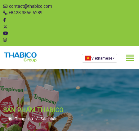
contact@thabico.com
+8428 3856 6289
Vietnamese
▾
SẢN PHẨM THABICO
Trang chủ
Sản phẩm