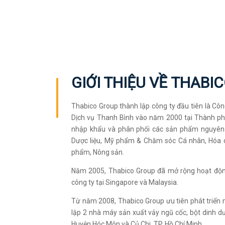
GIỚI THIỆU VỀ
THABIC
Thabico Group thành lập công ty đầu tiên là C
Dịch vụ Thanh Bình vào năm 2000 tại Thành phố
nhập khẩu và phân phối các sản phẩm nguyên v
Dược liệu, Mỹ phẩm & Chăm sóc Cá nhân, Hóa c
phẩm, Nông sản.
Năm 2005, Thabico Group đã mở rộng hoạt động 
công ty tại Singapore và Malaysia.
Từ năm 2008, Thabico Group ưu tiên phát triển 
lập 2 nhà máy sản xuất vảy ngũ cốc, bột dinh dư
Huyện Hóc Môn và Củ Chi, TP. Hồ Chí Minh.