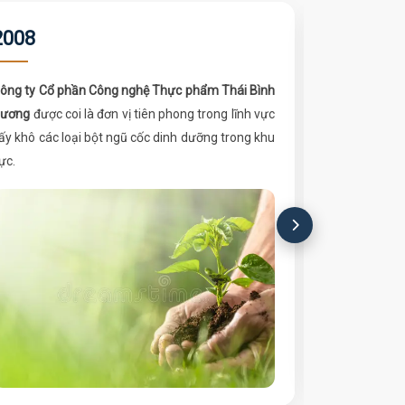
2008
2009
ông ty Cổ phần Công nghệ Thực phẩm Thái Bình
Văn phòng T
ương
được coi là đơn vị tiên phong trong lĩnh vực
động trong lĩ
ấy khô các loại bột ngũ cốc dinh dưỡng trong khu
liệu lương th
ực.