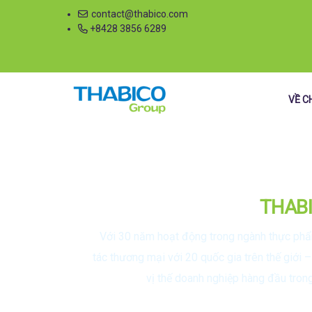
contact@thabico.com
+8428 3856 6289
VỀ C
THAB
Với 30 năm hoạt động trong ngành thực phẩm
tác thương mại với 20 quốc gia trên thế giới
vị thế doanh nghiệp hàng đầu tron