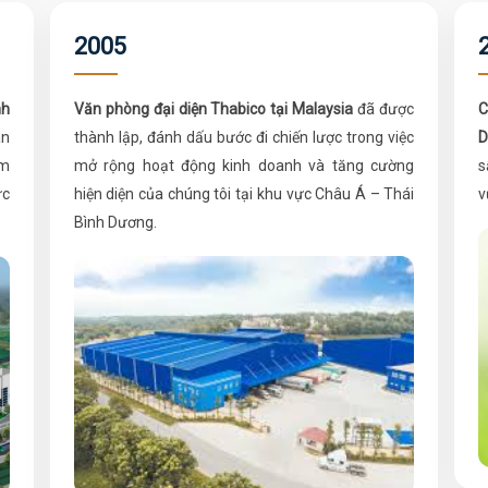
2005
h
Văn phòng đại diện Thabico tại Malaysia
đã được
C
ân
thành lập, đánh dấu bước đi chiến lược trong việc
D
ẩm
mở rộng hoạt động kinh doanh và tăng cường
s
ức
hiện diện của chúng tôi tại khu vực Châu Á – Thái
v
Bình Dương.