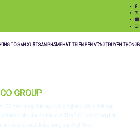
HÚNG TÔI
SẢN XUẤT
SẢN PHẨM
PHÁT TRIỂN BỀN VỮNG
TRUYỀN THÔNG
B
IQF
ICO GROUP
, 20 năm trong lĩnh vực Nông nghiệp, với lợi thế hợp
 – là hành trình đáng tự hào của THABICO để khẳng định
g sản xuất và xuất khẩu nông sản Việt Nam.