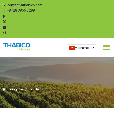
contact@thabico.com
+8428 3856 6289
Vietnamese
▾
Trang chủ
Tin Thabico