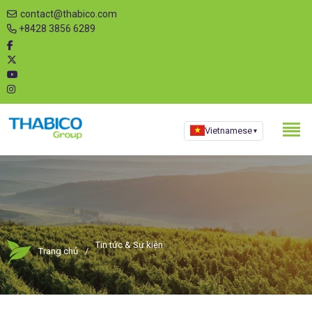
contact@thabico.com
+8428 3856 6289
Vietnamese
▾
Tin tức & Sự kiện
Trang chủ