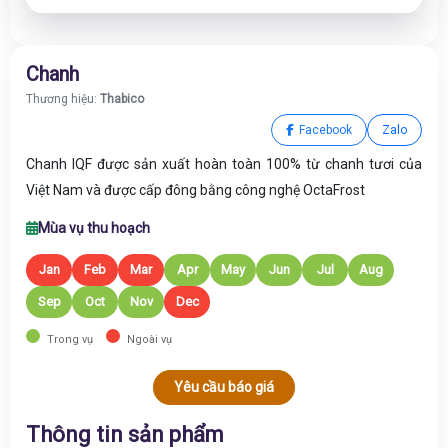
Chanh
Thương hiệu:
Thabico
Facebook
Zalo
Chanh
IQF
được sản xuất hoàn toàn 100% từ chanh tươi của
Việt Nam và được cấp đông bằng công nghệ OctaFrost
Mùa vụ thu hoạch
Jan
Feb
Mar
Apr
May
Jun
Jul
Aug
Sep
Oct
Nov
Dec
Trong vụ
Ngoài vụ
Yêu cầu báo giá
Thông tin sản phẩm