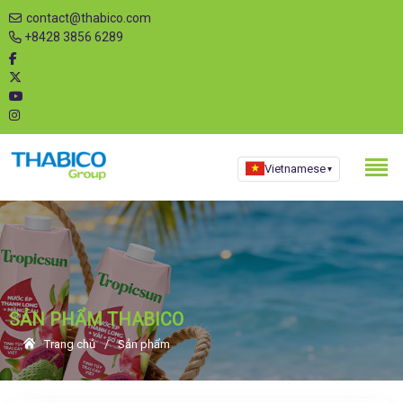
contact@thabico.com
+8428 3856 6289
Vietnamese
▾
SẢN PHẨM THABICO
Trang chủ
Sản phẩm