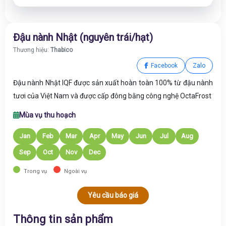
Đậu nành Nhật (nguyên trái/hạt)
Thương hiệu:
Thabico
Facebook
Zalo
Đậu nành Nhật
IQF
được sản xuất hoàn toàn 100% từ đậu nành
tươi của Việt Nam và được cấp đông bằng công nghệ OctaFrost
Mùa vụ thu hoạch
Jan
Feb
Mar
Apr
May
Jun
Jul
Aug
Sep
Oct
Nov
Dec
Trong vụ
Ngoài vụ
Yêu cầu báo giá
Thông tin sản phẩm