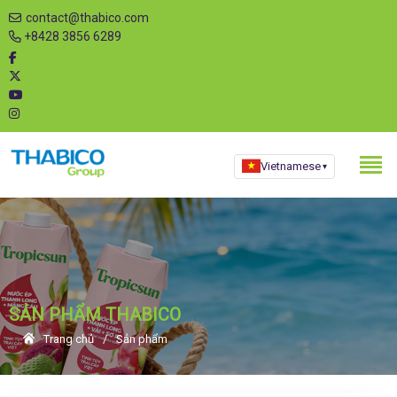
contact@thabico.com
+8428 3856 6289
Vietnamese
▾
SẢN PHẨM THABICO
Trang chủ
Sản phẩm