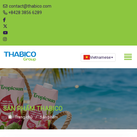
contact@thabico.com
+8428 3856 6289
Vietnamese
▾
SẢN PHẨM THABICO
Trang chủ
Sản phẩm