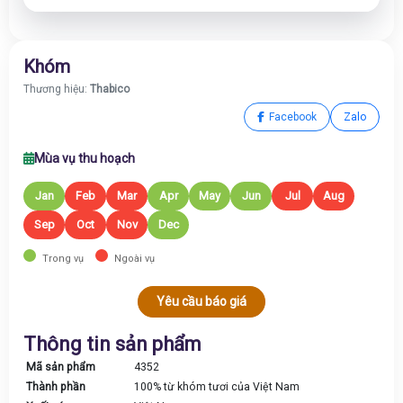
Khóm
Thương hiệu:
Thabico
Facebook
Zalo
Mùa vụ thu hoạch
Jan
Feb
Mar
Apr
May
Jun
Jul
Aug
Sep
Oct
Nov
Dec
Trong vụ
Ngoài vụ
Yêu cầu báo giá
Thông tin sản phẩm
Mã sản phẩm
4352
Thành phần
100% từ khóm tươi của Việt Nam