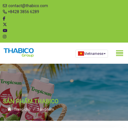
contact@thabico.com
+8428 3856 6289
Vietnamese
▾
SẢN PHẨM THABICO
Trang chủ
Sản phẩm