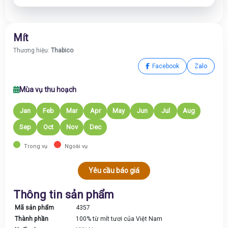
Mít
Thương hiệu:
Thabico
Facebook
Zalo
Mùa vụ thu hoạch
Jan
Feb
Mar
Apr
May
Jun
Jul
Aug
Sep
Oct
Nov
Dec
Trong vụ
Ngoài vụ
Yêu cầu báo giá
Thông tin sản phẩm
Mã sản phẩm
4357
Thành phần
100% từ mít tươi của Việt Nam