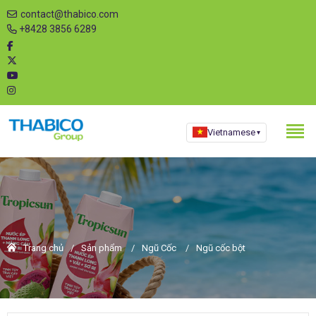
contact@thabico.com
+8428 3856 6289
Vietnamese
▾
Trang chủ
Sản phẩm
Ngũ Cốc
Ngũ cốc bột